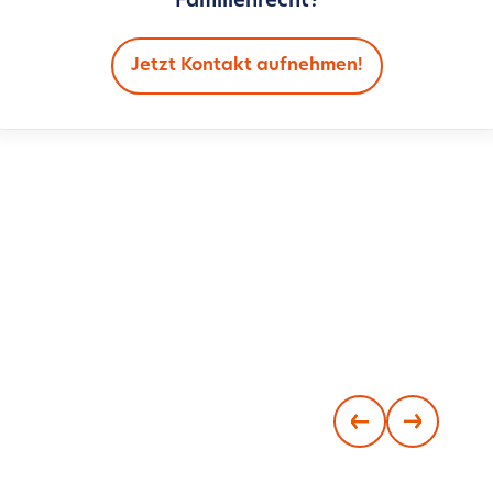
Familienrecht?
Jetzt Kontakt aufnehmen!
Weitere Blog-Beiträge
Aktuelle rechtliche Entwicklungen, Tipps und
Expertenwissen zu unseren Fachbereichen –
alles an einem Ort.